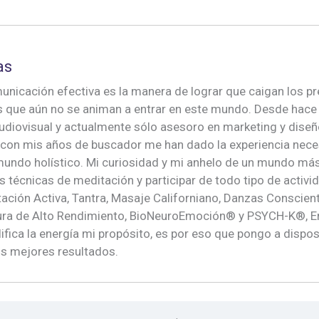
as
unicación efectiva es la manera de lograr que caigan los pre
s que aún no se animan a entrar en este mundo. Desde hace
 audiovisual y actualmente sólo asesoro en marketing y diseñ
 con mis años de buscador me han dado la experiencia nece
undo holístico. Mi curiosidad y mi anhelo de un mundo más 
s técnicas de meditación y participar de todo tipo de activ
ción Activa, Tantra, Masaje Californiano, Danzas Conscie
ctura de Alto Rendimiento, BioNeuroEmoción® y PSYCH-K®, E
ifica la energía mi propósito, es por eso que pongo a dispo
os mejores resultados.