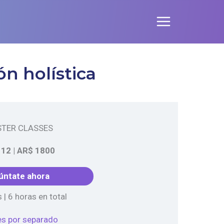
ón holística
TER CLASSES
 12
|
AR$ 1800
úntate ahora
 | 6 horas en total
es por separado