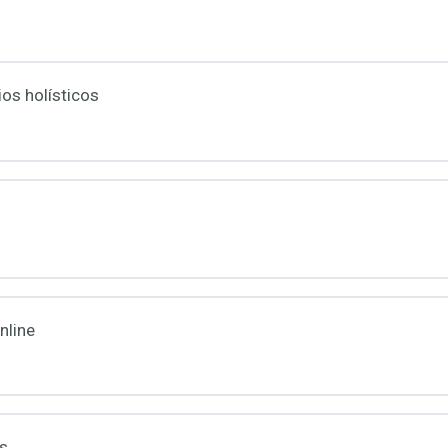
ios holísticos
nline
es