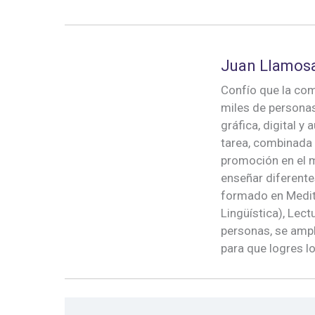
Juan Llamos
Confío que la com
miles de persona
gráfica, digital y
tarea, combinada
promoción en el m
enseñar diferente
formado en Medita
Lingüística), Le
personas, se ampl
para que logres l