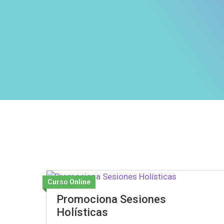
Ir
al
contenido
Curso Online
Promociona Sesiones
Holísticas