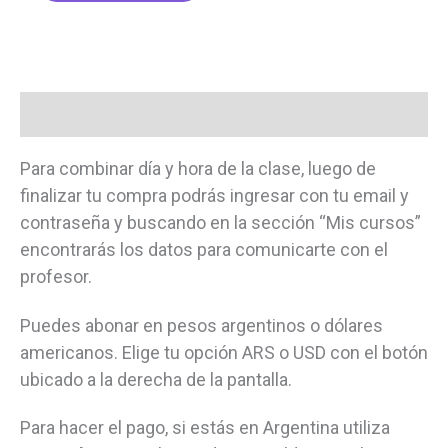
Aprende
a
publicitar
en
Facebook
Descripción
e
Instagram
Para combinar día y hora de la clase, luego de
cantidad
finalizar tu compra podrás ingresar con tu email y
contraseña y buscando en la sección “Mis cursos”
encontrarás los datos para comunicarte con el
profesor.
Puedes abonar en pesos argentinos o dólares
americanos. Elige tu opción ARS o USD con el botón
ubicado a la derecha de la pantalla.
Para hacer el pago, si estás en Argentina utiliza